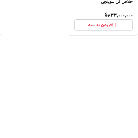
خلاص کن سویئچی
33,000,000
افزودن به سبد