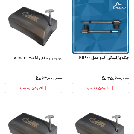
جک پارکینگی آلدو مدل KB600
موتور زیرسقفی iv.max ۱۵۰۰N
64,000,000
35,600,000
افزودن به سبد
افزودن به سبد