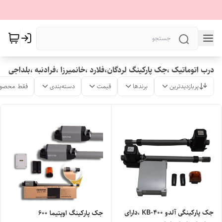
درب اتوماتیک ،جک پارکینگ لردگان،فلارد ،خانمیرزا ،فرادنبه ،بلداجی
پربازدیدترین
برندها
قیمت
دسته‌بندی
فقط محصول
جک پارکینگی آلدو KB-400 ،دارای
جک پارکینگ اوپتیما 600