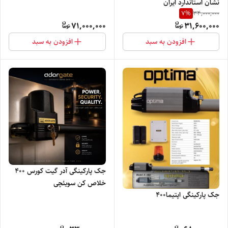
نشان استاندارد ایران
7
%
34,000,000
71,000,000
31,600,000
افزودن به سبد
افزودن به سبد
جک پارکینگی آدر گیت کورس 400
خلاص کن سویئچی
جک پارکینگی اپتیما۴۰۰