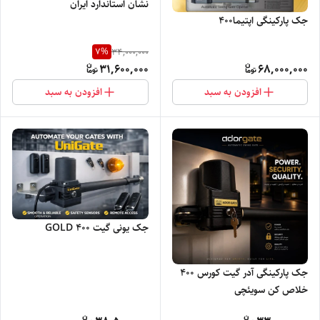
نشان استاندارد ایران
جک پارکینگی اپتیما۴۰۰
7
%
34,000,000
31,600,000
68,000,000
افزودن به سبد
افزودن به سبد
جک یونی گیت 400 GOLD
جک پارکینگی آدر گیت کورس 400
خلاص کن سویئچی