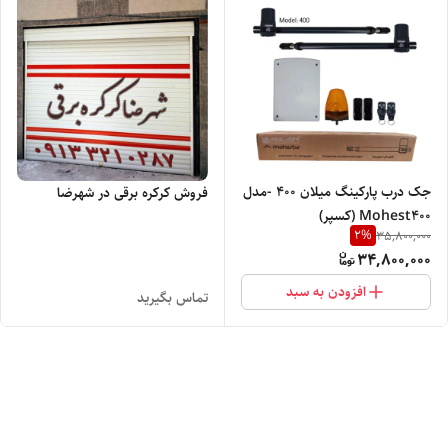
جک درب پارکینگ میلان 400 -مدل
فروش کرکره برقی در شهرضا
Mohest400 (کسپر)
2
%
35,800,000
34,800,000
افزودن به سبد
تماس بگیرید