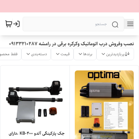
نصب وفروش درب اتوماتیک وکرکره برقی در رامشه 09133210287
پربازدیدترین
برندها
قیمت
دسته‌بندی
فقط محصول
جک پارکینگی آلدو KB-400 ،دارای