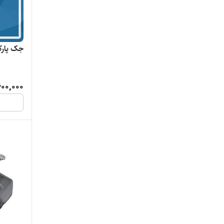
جک پارکینگی آلد
00,000