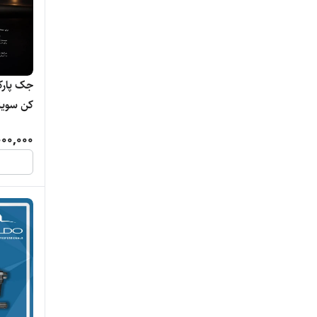
کن سوی
00,000