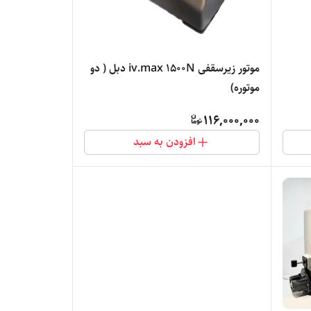
موتور زیرسقفی iv.max ۱۵۰۰N دبل ( دو
موتوره)
116,000,000
افزودن به سبد