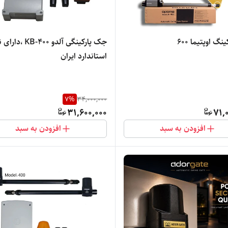
گ اوپتیما 600
جک پارکینگی آلدو B-400
استاندارد ایران
7
%
34,000,000
31,600,000
71,
افزودن به سبد
افزودن به سبد