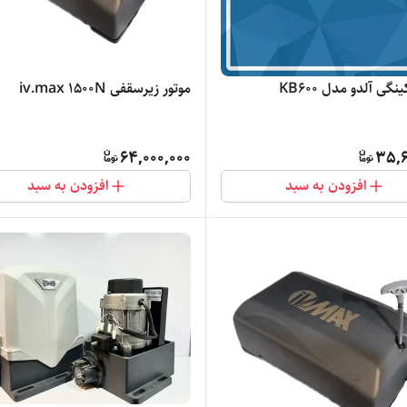
و مدل KB600
موتور زیرسقفی iv.max ۱۵۰۰N
64,000,000
35,6
افزودن به سبد
افزودن به سبد