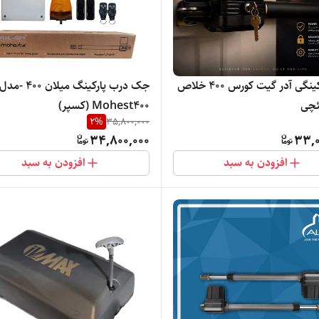
جک پارکینگی آدر گیت کورس 400 خلاص
جک درب پارکینگ میلان 400 -مدل
ئچی
Mohest400 (کسپر)
2
%
35,800,000
34,800,000
33,0
افزودن به سبد
افزودن به سبد