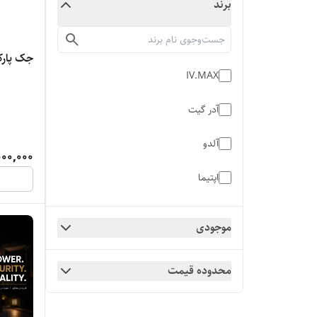
برند
جک پارکین
IV.MAX
آدر گیت
آلدو
000,000
اپتیما
جک‌ آلدو
موجودی
میلان
محدوده قیمت
یونی گیت
یونی گیت