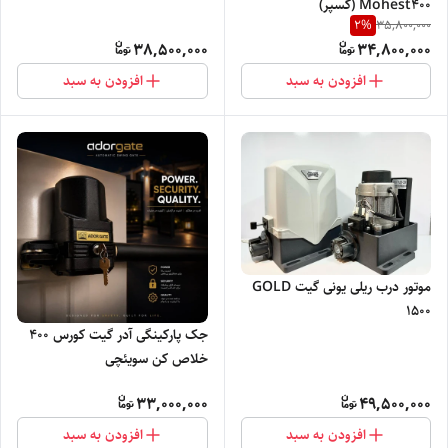
Mohest400 (کسپر)
2
%
35,800,000
38,500,000
34,800,000
افزودن به سبد
افزودن به سبد
موتور درب ریلی یونی گیت GOLD
۱۵۰۰
جک پارکینگی آدر گیت کورس 400
خلاص کن سویئچی
33,000,000
49,500,000
افزودن به سبد
افزودن به سبد