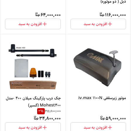
دبل ( دو موتوره)
64,000,000
116,000,000
افزودن به سبد
افزودن به سبد
موتور زیرسقفی iv.max ۱۱۰۰N
جک درب پارکینگ میلان 400 -مدل
Mohest400 (کسپر)
2
%
35,800,000
34,800,000
59,000,000
افزودن به سبد
افزودن به سبد