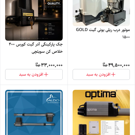
موتور درب ریلی یونی گیت GOLD
۱۵۰۰
جک پارکینگی آدر گیت کورس 400
خلاص کن سویئچی
33,000,000
49,500,000
افزودن به سبد
افزودن به سبد