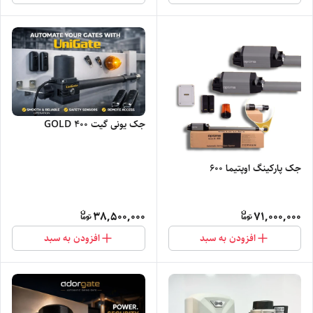
جک یونی گیت 400 GOLD
جک پارکینگ اوپتیما 600
38,500,000
71,000,000
افزودن به سبد
افزودن به سبد