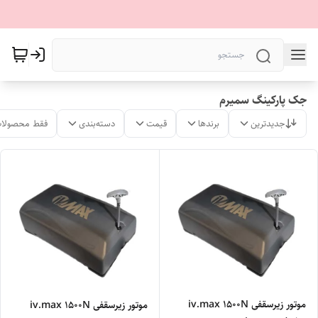
جک‌ پارکینگ سمیرم
جدیدترین
برندها
قیمت
دسته‌بندی
فقط محصولات
موتور زیرسقفی iv.max ۱۵۰۰N
موتور زیرسقفی iv.max ۱۵۰۰N