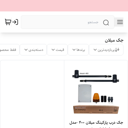
جک میلان
پربازدیدترین
برندها
قیمت
دسته‌بندی
فقط محصول
جک درب پارکینگ میلان 400 -مدل