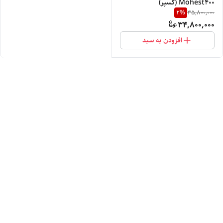
Mohest400 (کسپر)
2
%
35,800,000
34,800,000
افزودن به سبد