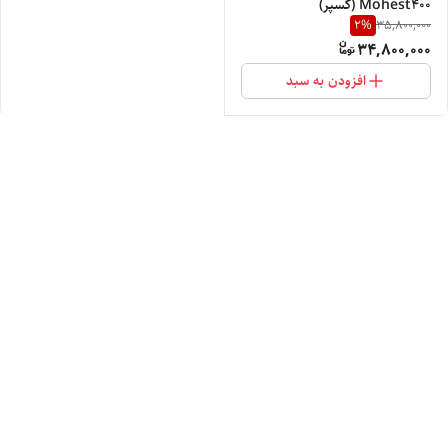
Mohest400 (کسپر)
2
%
35,800,000
34,800,000
افزودن به سبد