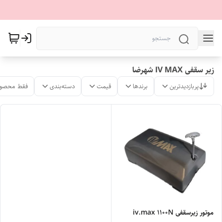
زیر سقفی IV MAX شهرضا
پربازدیدترین
برندها
قیمت
دسته‌بندی
فقط محصول
موتور زیرسقفی iv.max ۱۱۰۰N