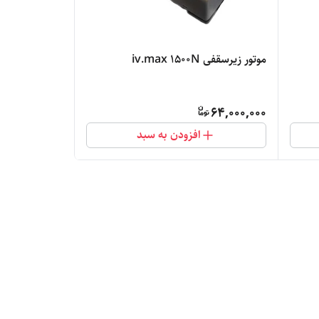
موتور زیرسقفی iv.max ۱۵۰۰N
64,000,000
افزودن به سبد