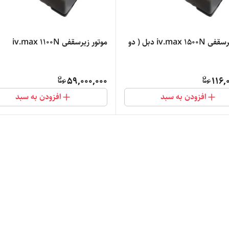
موتور زیرسقفی iv.max ۱۵۰۰N دبل ( دو
موتور زیرسقفی iv.max ۱۱۰۰N
59,000,000
116,
افزودن به سبد
افزودن به سبد