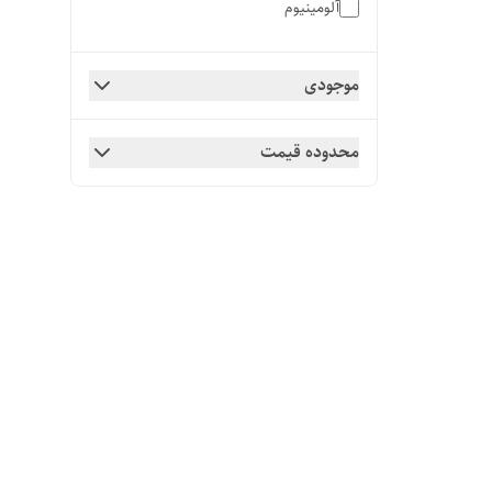
آلومینیوم
نصب وفروش درب اتوماتیک وکرکره برقی
لردگان 09133210287
موجودی
محدوده قیمت