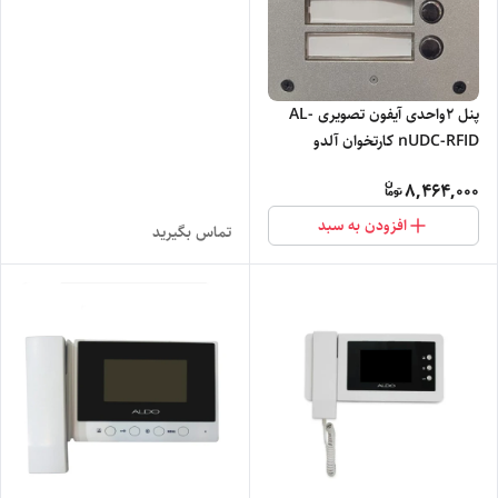
پنل ۲واحدی آیفون تصویری AL-
nUDC-RFID کارتخوان آلدو
8,464,000
افزودن به سبد
تماس بگیرید