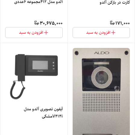
آلدو مدل ۴۱۲مجموعه 6عددی
کارت در بازکن آلدو
30,675,000
171,000
افزودن به سبد
افزودن به سبد
آیفون تصویری آلدو مدل
V414iمشکی