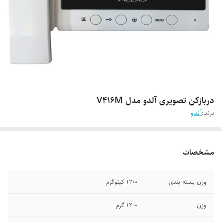
دربازکن تصویری آلدو مدل V416M
برند:
آلدو
مشخصات
وزن بسته بندی
1200 کیلوگرم
وزن
1200 گرم