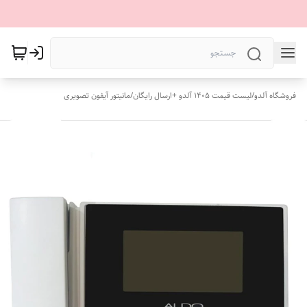
فروشگاه آلدو
/
لیست قیمت 1405 آلدو +ارسال رایگان
/
مانیتور آیفون تصویری