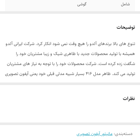
شامل
گوشی
تعداد واحد
1
توضیحات
ابعاد صفحه نمایش
4.3
تنوع های بالا برندهای آلدو را هیچ وقت نمی شود انکار کرد. شرکت ایرانی آلدو
ابعاد پنل
25x30x8 سانتی‌متر
همیشه با تولید محصولات جدید با ظاهری شیک و زیبا مشتریان خود را
ابعاد بسته‌بندی
8x25x30 سانتی‌متر
شگفت زده کرده است. شرکت محصولات خود را با توجه به نیاز های مشتریان
تولید می کند. ظاهر مدل 416 بسیار شبیه مدلی قبلی خود یعنی آیفون تصویری
آلدو مدل V414M می باشد
نظرات
دسته‌بندی
:
مانیتور آیفون تصویری