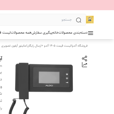
دسته‌بندی محصولات
خانه
پیگیری سفارش
همه محصولات
لیست قیمت 1405 آلدو
فروشگاه آلدو
/
لیست قیمت 1405 آلدو +ارسال رایگان
/
مانیتور آیفون تصویری
آی
im
بر
دس
وز
ش
تع
ر