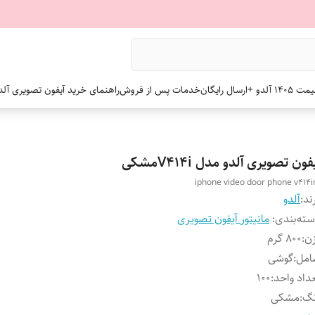
 +ارسال رایگان
خدمات پس از فروش
راهنمای خرید آیفون تصویری آلد
فون تصویری آلدو مدل V414iمشکی
iphone video door phone v414
ند:
آلدو
ته‌بندی
:
مانیتور آیفون تصویری
ن
:
800 گرم
امل
:
گوشی
داد واحد
:
100
نگ
:
مشکی