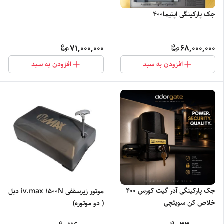
جک پارکینگی اپتیما۴۰۰
71,000,000
68,000,000
افزودن به سبد
افزودن به سبد
جک پارکینگی آدر گیت کورس 400
موتور زیرسقفی iv.max ۱۵۰۰N دبل
خلاص کن سویئچی
( دو موتوره)