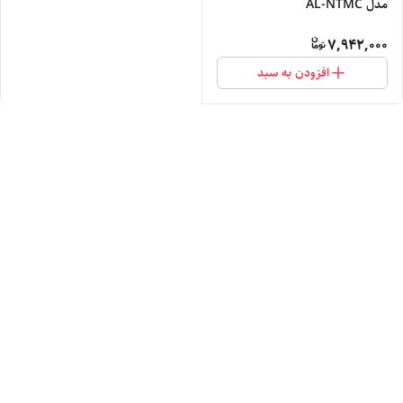
مدل AL-NTMC
7,942,000
افزودن به سبد