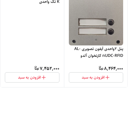
K تک واحدی
پنل ۲واحدی آیفون تصویری AL-
nUDC-RFID کارتخوان آلدو
7,452,000
8,464,000
افزودن به سبد
افزودن به سبد