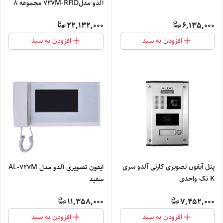
آلدو مدل727M-RFID مجموعه 8
عددی
22,132,000
6,135,000
افزودن به سبد
افزودن به سبد
پنل آیفون تصویری کارتی آلدو سری
آیفون تصویری آلدو مدل AL-727M
K تک واحدی
سفید
11,358,000
7,452,000
افزودن به سبد
افزودن به سبد