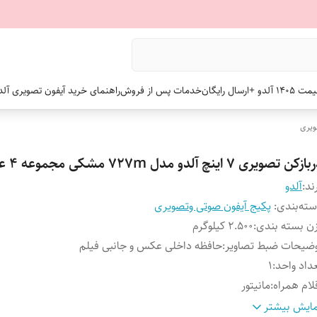
 +ارسال رایگان
خدمات پس از فروش
راهنمای خرید آیفون تصویری آلد
ویری
زکن تصویری ۷ اینچ آلدو مدل 727m مشکی مجموعه 4 عددی
ند:
آلدو
ته‌بندی
:
پکیج آیفون صوتی وتصویری
ن بسته بندی
:
2.500 کیلوگرم
ضیحات ضبط تصاویر
:
حافظه داخلی عکس و جانبی فیلم
داد واحد
:
1
لام همراه
:
مانیتور
عاد صفحه نمایش
:
7
ایش بیشتر