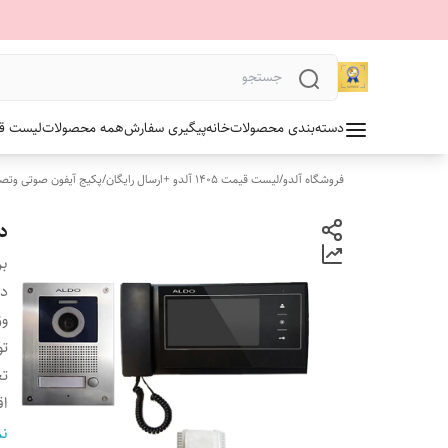
دسته‌بندی محصولات
خانه
پیگیری سفارش
همه محصولات
لیست قیمت 1405 آلدو
فروشگاه آلدو
/
لیست قیمت 1405 آلدو +ارسال رایگان
/
پکیج آیفون صوتی وتص
دربا
بر
دس
وز
تو
تع
اق
اب
نم