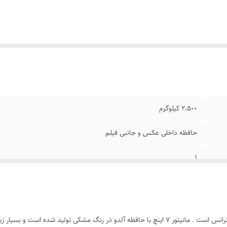
عاد گوشی
:
30x20x20 سانتی‌متر
انس
:
2 آمپر سوئچینگ
2.500 کیلوگرم
حافظه داخلی عکس و جانبی فیلم
1
مانیتور
7
پکیج 1 واحدی آیفون تصویری آلدو شامل مانیتور پنل قفل و ترانس است . مانیتور 7 اینچ با حافظه آلد