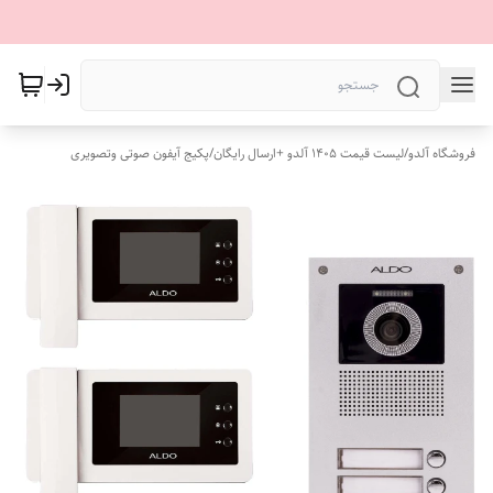
فروشگاه آلدو
/
لیست قیمت 1405 آلدو +ارسال رایگان
/
پکیج آیفون صوتی وتصویری