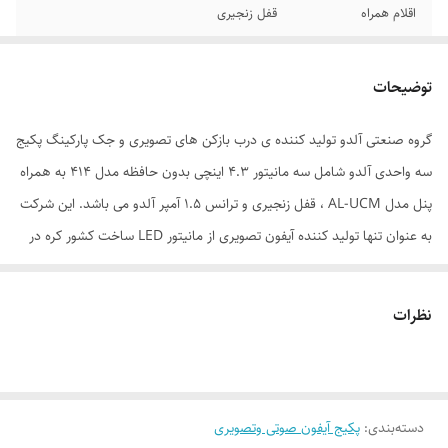
اقلام همراه
قفل زنجیری
وزن بسته بندی
3100 کیلوگرم
توضیحات
سایر توضیحات
محصول کامل می باشد و نیازی به تهیه سایر
لوازم نیست.
گروه صنعتی آلدو تولید کننده ی درب بازکن های تصویری و جک پارکینگ پکیج
سه واحدی آلدو شامل سه مانیتور 4.3 اینچی بدون حافظه مدل 414 به همراه
تعداد واحد
3
پنل مدل AL-UCM ، قفل زنجیری و ترانس 1.5 آمپر آلدو می باشد. این شرکت
ابعاد گوشی
30*30*12 سانتی‌متر
به عنوان تنها تولید کننده آیفون تصویری از مانیتور LED ساخت کشور کره در
محصولات خود استفاده نموده است ، همچنین دوربین به کار رفته در پنل این
ابعاد پنل
30*15*15 سانتی‌متر
محصول نیز ساخت کشور ژاپن می باشد و کیفیت تصاویر بسیار بالایی به همراه
نظرات
ابعاد صفحه نمایش
4.3
دید در شب قدرتمند دارد. شرکت آلدو جهت جذب مشتریان کیفیت محصولات
خود را بالا برده است
ابعاد بسته‌بندی
50*50*35 سانتی‌متر
دسته‌بندی
:
پکیج آیفون صوتی وتصویری