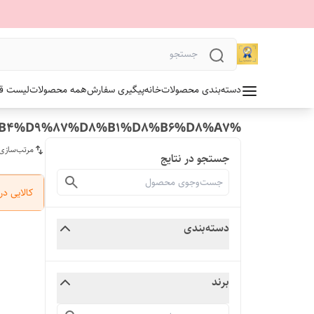
دسته‌بندی محصولات
خانه
پیگیری سفارش
همه محصولات
لیست قیمت 1405 آلدو
%D8%AF%D9%88%D8%AC%D8%AF%D8%A7%D8%B1%D9%87%20%D8%B4%D9%87%D8%B1%D8%B6%D8%A7
مرتب‌سازی
جستجو در نتایج
کالایی د
دسته‌بندی
برند