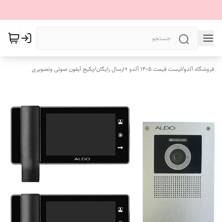
فروشگاه آلدو
/
لیست قیمت 1405 آلدو +ارسال رایگان
/
پکیج آیفون صوتی وتصویری