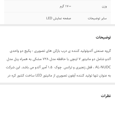
وزن
1700 گرم
سایر توضیحات
صفحه نمایش LED
توضیحات ضبط
قابلیت ضبط فیلم و عکس
تصاویر
توضیحات
تعداد واحد
2
گروه صنعتی آلدوتولید کننده ی درب بازکن های تصویری : پکیج دو واحدی
آلدو شامل دو مانیتور 7 اینچی با حافظه مدل 728 مشکی به همراه پنل مدل
اقلام همراه
قفل زنجیری
AL-NUDC ، قفل زنجیری و ترانس چوک 1.5 آمپر آلدو می باشد. این شرکت
ابعاد صفحه نمایش
7
به عنوان تنها تولید کننده آیفون تصویری از مانیتور LED ساخت کشور کره در
محصولات خود استفاده نموده است ، همچنین دوربین به کار رفته در پنل این
ابعاد پنل
40x40x20 سانتی‌متر
محصول نیز ساخت کشور ژاپن می باشد و کیفیت تصاویر بسیار بالایی به همراه
نظرات
دید در شب قدرتمند دارد. شرکت آلدو جهت جذب مشتریان کیفیت محصولات
خود را بالا برده است.